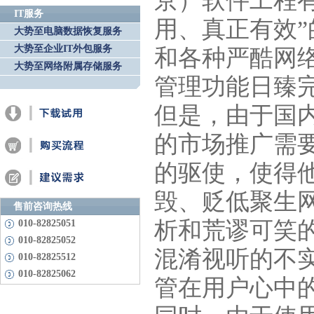
京）软件工程
IT服务
用、真正有效
大势至电脑数据恢复服务
大势至企业IT外包服务
和各种严酷网
大势至网络附属存储服务
管理功能日臻
但是，由于国
的市场推广需
的驱使，使得
毁、贬低聚生
售前咨询热线
析和荒谬可笑
010-82825051
010-82825052
混淆视听的不
010-82825512
010-82825062
管在用户心中