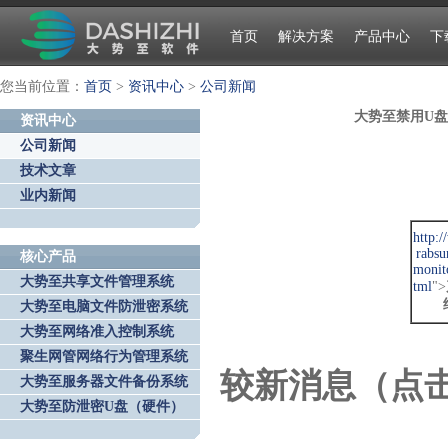
首页
解决方案
产品中心
下
您当前位置：
首页
>
资讯中心
>
公司新闻
大势至禁用U盘
资讯中心
公司新闻
技术文章
业内新闻
http:
rabsu
核心产品
monit
大势至共享文件管理系统
tml
">
大势至电脑文件防泄密系统
大势至网络准入控制系统
聚生网管网络行为管理系统
较新消息（点
大势至服务器文件备份系统
大势至防泄密U盘（硬件）