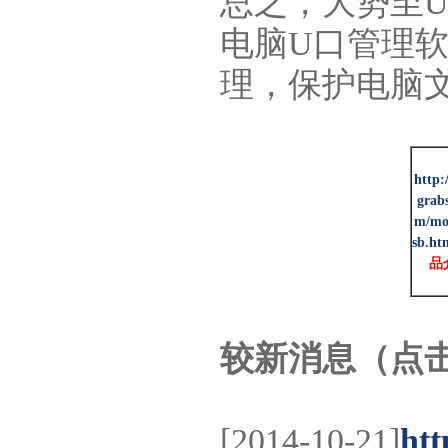
总之，大势至
电脑U口管理软
理，保护电脑
http:
grab
m/mo
sb.ht
品
较新消息（点
[2014-10-21]
htt